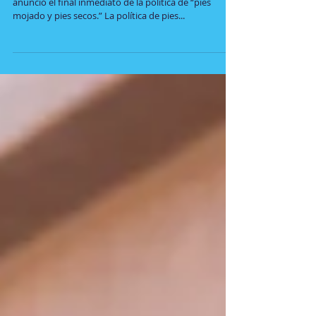
Cambio de ley para Cubanos
En enero 12 de 2017, la administración Obama
anunció el final inmediato de la política de “pies
mojado y pies secos.” La política de pies...