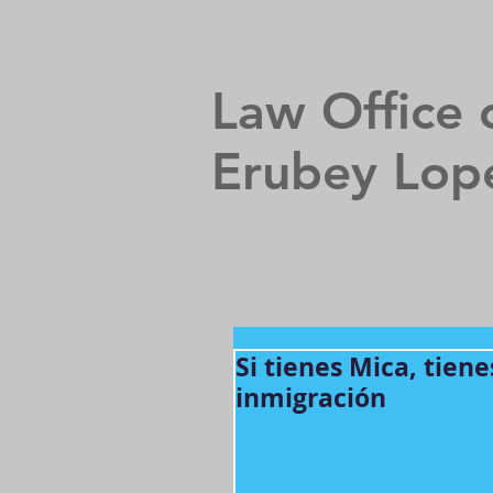
Law Office 
Erubey Lop
Si tienes Mica, tien
inmigración