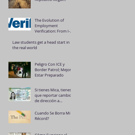
Reentry into the U.S.:
A Simple Guide to the
Process and Legal
The Evolution of
Penalties
Employment
Verification: From I-9
Forms to E-Verify+
Law students get a head start in
the real world
Peligro Con ICE y
Border Patrol; Mejor
Estar Preparado
Si tienes Mica, tienes
que reportar cambio
de dirección a
inmigración
Cuando Se Borra Mi
Récord?
Cómo Funciona el