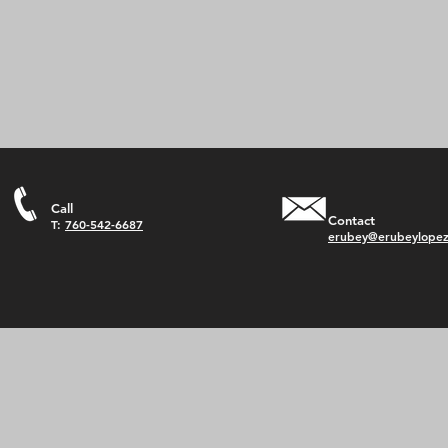
Call
Contact
T:
760-542-6687
erubey@erubeylope