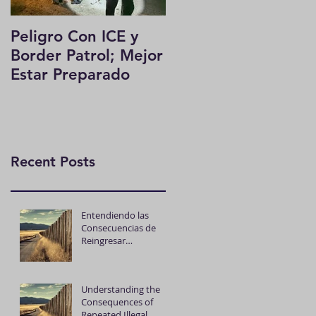
Peligro Con ICE y
Border Patrol; Mejor
Estar Preparado
Recent Posts
Entendiendo las
Consecuencias de
Reingresar
Ilegalmente a los
EE.UU.: Una Guía
Sencilla del Proceso y
Understanding the
las Sanciones Legales
Consequences of
Repeated Illegal