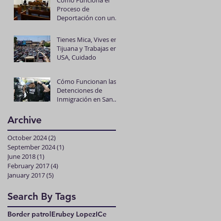
Proceso de
Deportación con un
Juez en San Diego
Tienes Mica, Vives en
Tijuana y Trabajas en
USA, Cuidado
Cómo Funcionan las
Detenciones de
Inmigración en San
Diego.
Archive
October 2024
(2)
2 posts
September 2024
(1)
1 post
June 2018
(1)
1 post
February 2017
(4)
4 posts
January 2017
(5)
5 posts
Search By Tags
Border patrol
Erubey Lopez
ICe